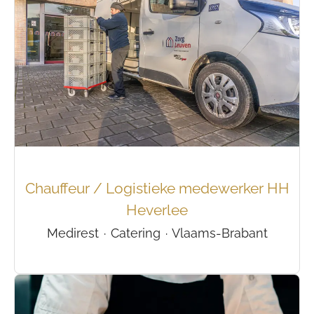
Chauffeur / Logistieke medewerker HH
Heverlee
Medirest
·
Catering
·
Vlaams-Brabant