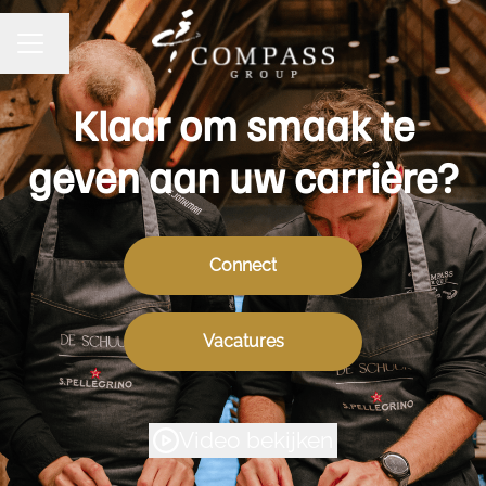
Taal wijzigen
CARRIÈREMENU
Klaar om smaak te
geven aan uw carrière?
Connect
Vacatures
Video bekijken