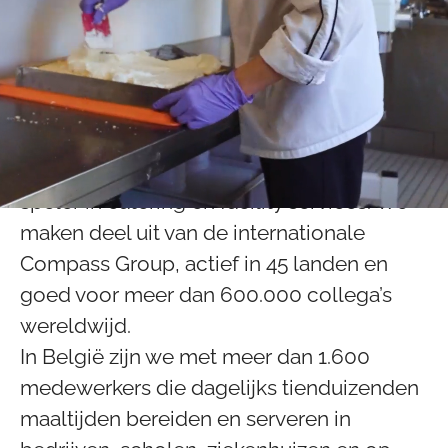
Onze missie: voeden,
verbinden en inspireren
Sinds 1971 is Compass Group België
uitgegroeid tot een toonaangevende
speler in catering en facility services. We
maken deel uit van de internationale
Compass Group, actief in 45 landen en
goed voor meer dan 600.000 collega’s
wereldwijd.
In België zijn we met meer dan 1.600
medewerkers die dagelijks tienduizenden
maaltijden bereiden en serveren in