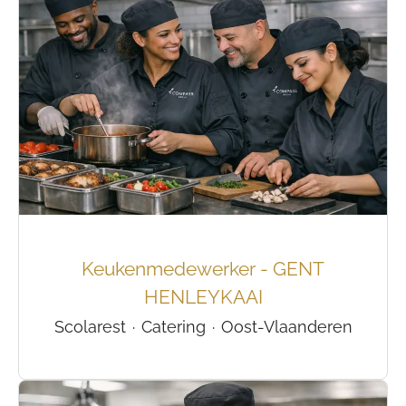
Keukenmedewerker - GENT
HENLEYKAAI
Scolarest
·
Catering
·
Oost-Vlaanderen