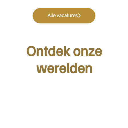
Alle vacatures
Ontdek onze
werelden
Bussines & Industry
Schools & University
Healthcare