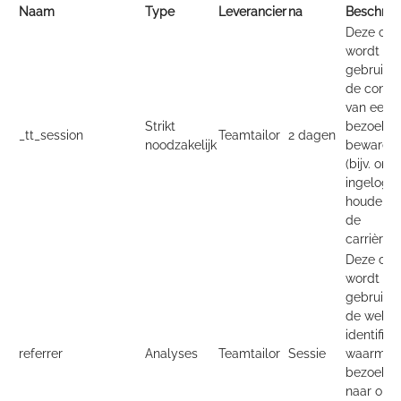
Naam
Type
Leverancier
na
Beschrijv
Deze coo
wordt
gebruikt
de conte
van een
Strikt
bezoeker
_tt_session
Teamtailor
2 dagen
noodzakelijk
bewaren
(bijv. om 
ingelogd 
houden 
de
carrièresi
Deze coo
wordt
gebruikt
de weblin
identifice
referrer
Analyses
Teamtailor
Sessie
waarmee
bezoeker
naar onz