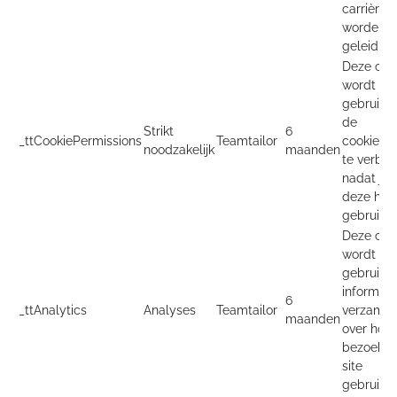
carrièresi
worden
geleid.
Deze coo
wordt
gebruikt
de
Strikt
6
_ttCookiePermissions
Teamtailor
cookieba
noodzakelijk
maanden
te verbe
nadat je
deze heb
gebruikt.
Deze coo
wordt
gebruikt
informati
6
_ttAnalytics
Analyses
Teamtailor
verzamel
maanden
over hoe
bezoeker
site
gebruiken