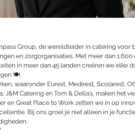
ass Group, de wereldleider in catering voor b
lingen en zorgorganisaties. Met meer dan 1.60
iteiten in meer dan 45 landen creëren we elke d
gen 🍽️.
ken, waaronder Eurest, Medirest, Scolarest, O
a, J&M Catering en Tom & Della’s, maken het ver
r en Great Place to Work zetten we in op innovat
cellentie. Bij ons groei je niet alleen in je funct
rdigheden.
?