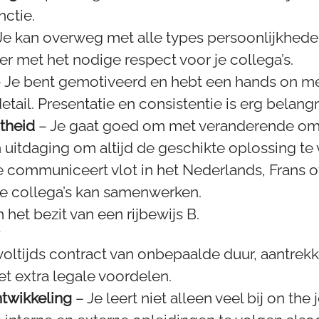
nctie.
Je kan overweg met alle types persoonlijkhede
r met het nodige respect voor je collega’s.
 Je bent gemotiveerd en hebt een hands on ment
tail. Presentatie en consistentie is erg belangri
theid
– Je gaat goed om met veranderende o
n uitdaging om altijd de geschikte oplossing te 
e communiceert vlot in het Nederlands, Frans of
 je collega’s kan samenwerken.
n het bezit van een rijbewijs B.
?
voltijds contract van onbepaalde duur, aantrekk
et extra legale voordelen.
ntwikkeling
– Je leert niet alleen veel bij on the 