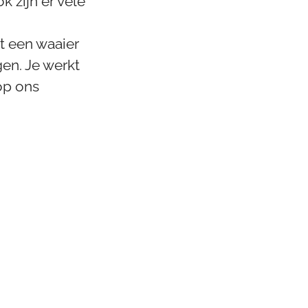
 zijn er vele
t een waaier
en. Je werkt
op ons