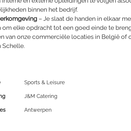
interne en externe opleidingen te volgen alsook
jkheden binnen het bedrijf.
werkomgeving
– Je slaat de handen in elkaar me
n om elke opdracht tot een goed einde te breng
n van onze commerciële locaties in België of 
 Schelle.
e
Sports & Leisure
ing
J&M Catering
ies
Antwerpen