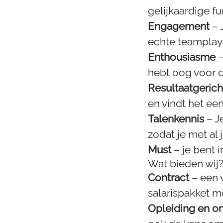
gelijkaardige fu
Engagement
– 
echte teamplaye
Enthousiasme
–
hebt oog voor de
Resultaatgerich
en vindt het ee
Talenkennis
– J
zodat je met al
Must
– je bent i
Wat bieden wij
Contract
– een 
salarispakket m
Opleiding en o