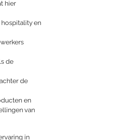
t hier
hospitality en
ewerkers
ls de
 achter de
roducten en
ellingen van
rvaring in