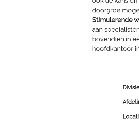
ook de kans om 
doorgroeimogeli
Stimulerende 
aan specialiste
bovendien in éé
hoofdkantoor in
Divisi
Afdel
Locat