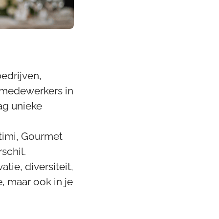
edrijven,
0 medewerkers in
ag unieke
ttimi, Gourmet
schil.
ie, diversiteit,
ie, maar ook in je