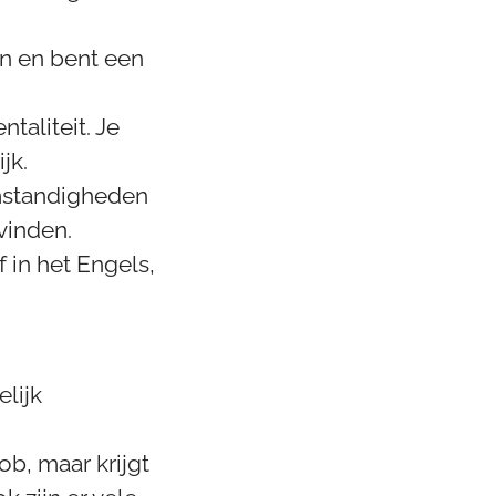
n en bent een
aliteit. Je
jk.
mstandigheden
vinden.
 in het Engels,
elijk
job, maar krijgt